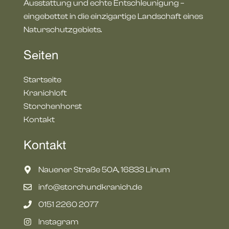
Ausstattung und echte Entschleunigung –
eingebettet in die einzigartige Landschaft eines
Naturschutzgebiets.
Seiten
Startseite
Kranichloft
Storchenhorst
Kontakt
Kontakt
Nauener Straße 50A, 16833 Linum
info@storchundkranich.de
‭0151 2260 2077
Instagram