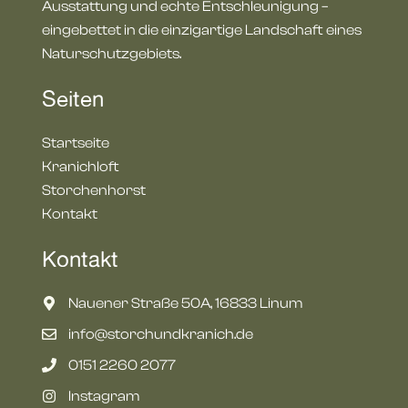
Ausstattung und echte Entschleunigung –
eingebettet in die einzigartige Landschaft eines
Naturschutzgebiets.
Seiten
Startseite
Kranichloft
Storchenhorst
Kontakt
Kontakt
Nauener Straße 50A, 16833 Linum
info@storchundkranich.de
‭0151 2260 2077
Instagram